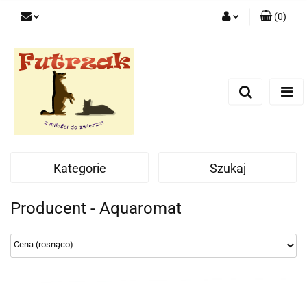
(
0
)
Zaloguj się
Zarejestruj się
Dodaj zgłoszenie
Zgody cookies
Kategorie
Szukaj
Producent - Aquaromat