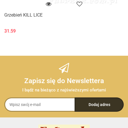
Grzebień KILL LICE
31.59
Zapisz się do Newslettera
I bądź na bieżąco z najświeższymi ofertami