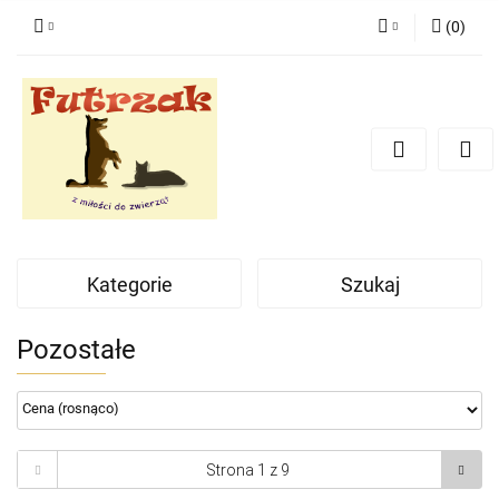
(
0
)
Zaloguj się
Zarejestruj się
Dodaj zgłoszenie
Zgody cookies
Kategorie
Szukaj
Pozostałe