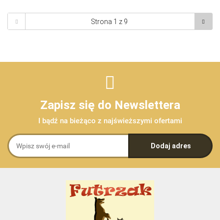
Zapisz się do Newslettera
I bądź na bieżąco z najświeższymi ofertami