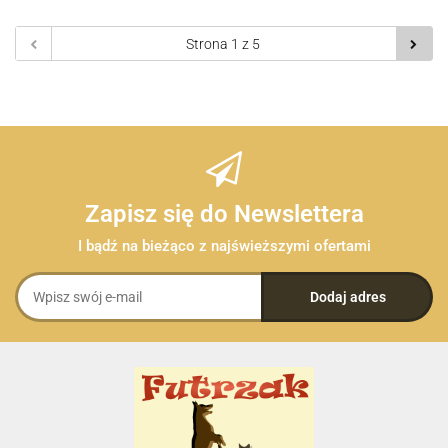
Zapisz się do Newslettera
I bądź na bieżąco z najświeższymi ofertami