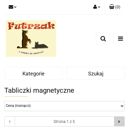
(
0
)
Zaloguj się
Zarejestruj się
Dodaj zgłoszenie
Zgody cookies
Kategorie
Szukaj
Tabliczki magnetyczne