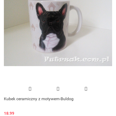
Kubek ceramiczny z motywem-Buldog
18.99