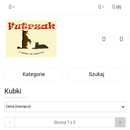
(
0
)
Zaloguj się
Zarejestruj się
Dodaj zgłoszenie
Zgody cookies
Kategorie
Szukaj
Kubki