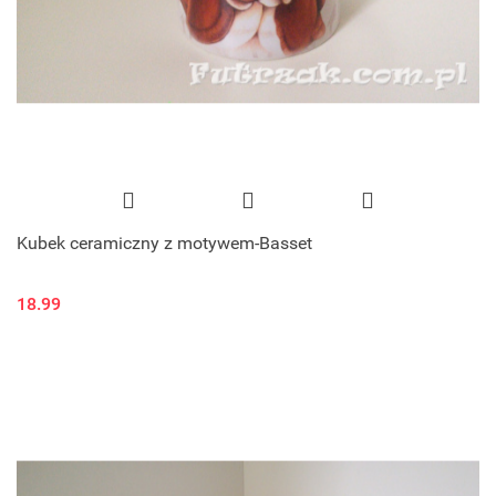
Kubek ceramiczny z motywem-Basset
18.99