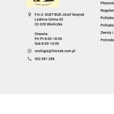
Płatnośc
Regula
F.H.U. DUET-BUD Józef Smętek
Polityka
Lednica Górna 63
32-020 Wieliczka
Polityka
Zwroty i
Otwarte:
Pn-Pt 8:00-18:00
Potrzebu
Sob 8:00-14:00
zoologia@futrzak.com.pl
502 081 288