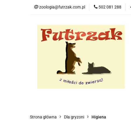
zoologia@futrzak.com.pl
502 081 288
Dla psa
Dla k
Zobacz
Dla psa
Dla kota
Dla gryzoni
Strona główna
Dla gryzoni
Higiena