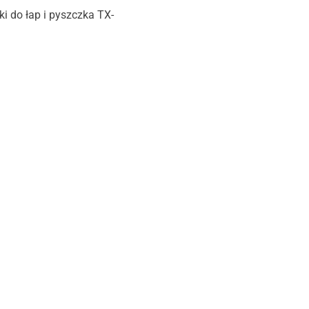
Produkt niedostępny
i do łap i pyszczka TX-