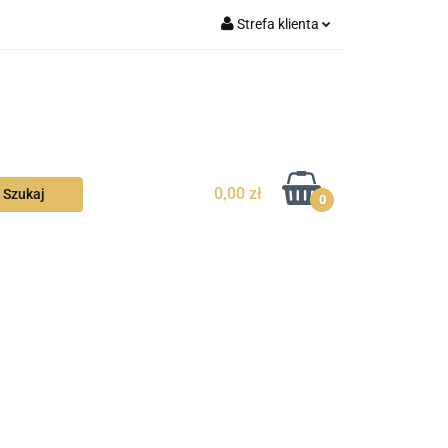
Strefa klienta
la Ciebie
Zaloguj się
Zarejestruj się
Dodaj zgłoszenie
Zgody cookies
0,00 zł
0