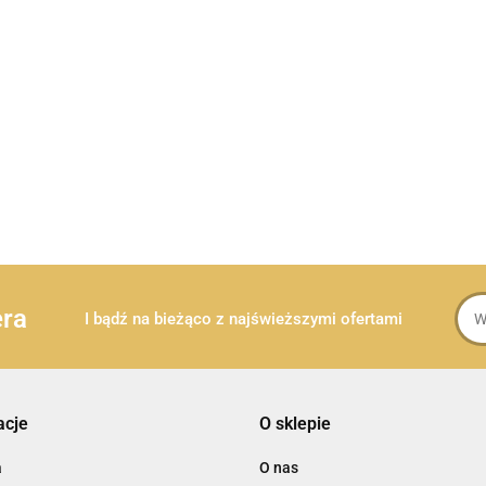
era
I bądź na bieżąco z najświeższymi ofertami
acje
O sklepie
a
O nas