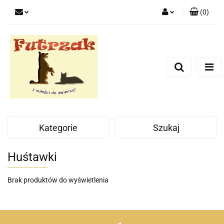
(
0
)
Zaloguj się
Zarejestruj się
Dodaj zgłoszenie
Zgody cookies
Kategorie
Szukaj
Huśtawki
Brak produktów do wyświetlenia