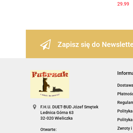
29.99
Zapisz się do Newslett
Inform
Dostaw
Płatnośc
Regula
F.H.U. DUET-BUD Józef Smętek
Polityka
Lednica Górna 63
32-020 Wieliczka
Polityka
Zwroty i
Otwarte: