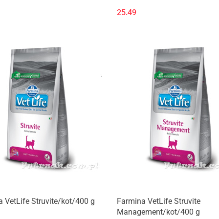
25.49
Produkt niedostępny
Produkt niedostępny
 VetLife Struvite/kot/400 g
Farmina VetLife Struvite
Management/kot/400 g