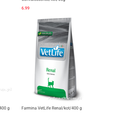
6.99
Produkt niedostępny
400 g
Farmina VetLife Renal/kot/400 g