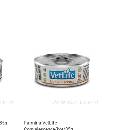
Produkt niedostępny
/85g
Farmina VetLife
Convalescence/kot/85g