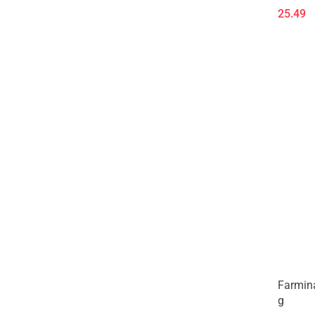
25.49
Farmina
g