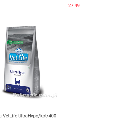
27.49
Produkt niedostępny
 VetLife UltraHypo/kot/400