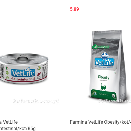
5.89
Produkt niedostępny
Produkt niedostępny
 VetLife
Farmina VetLife Obesity/kot/
ntestinal/kot/85g