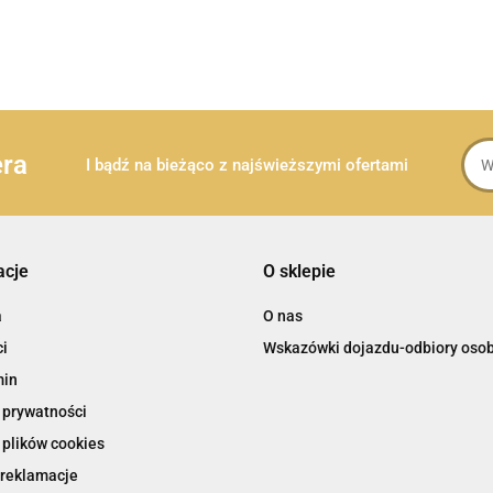
era
I bądź na bieżąco z najświeższymi ofertami
acje
O sklepie
a
O nas
i
Wskazówki dojazdu-odbiory osob
min
 prywatności
 plików cookies
 reklamacje