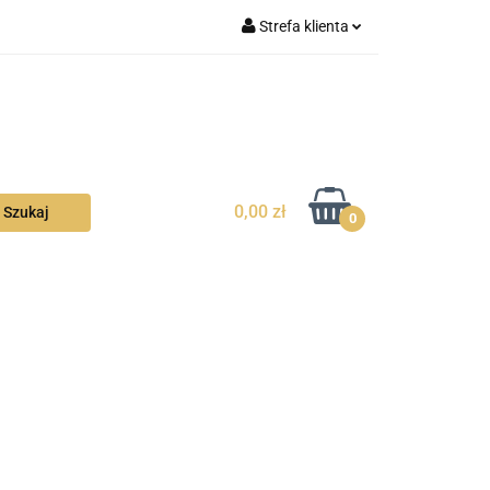
Strefa klienta
la Ciebie
Zaloguj się
Zarejestruj się
Dodaj zgłoszenie
Zgody cookies
0,00 zł
0