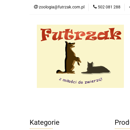
zoologia@futrzak.com.pl
502 081 288
Dla psa
Dla k
Zobacz
Dla psa
Dla kota
Dla gryzoni
Kategorie
Prod