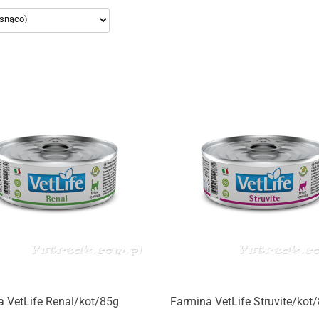
Produkt niedostępny
Produkt niedostępny
 VetLife Renal/kot/85g
Farmina VetLife Struvite/kot