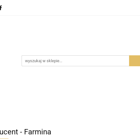
ota
Dla gryzoni
Dla ptaków
Dla gadów
D
Dla ptaków
Dla gadów
Dla Ciebie
Zobacz
ucent - Farmina