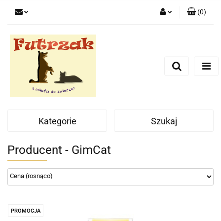
(
0
)
Zaloguj się
Zarejestruj się
Dodaj zgłoszenie
Zgody cookies
Kategorie
Szukaj
Producent - GimCat
PROMOCJA