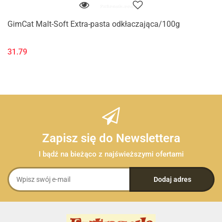
GimCat Malt-Soft Extra-pasta odkłaczająca/100g
31.79
Zapisz się do Newslettera
I bądź na bieżąco z najświeższymi ofertami