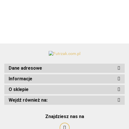
wstańka
wstańka
nakładki na
części
25.99
na
na
palce/50 szt.-
zamiennych
przysmaki
przysmaki
TX-29393
Dane adresowe
Informacje
O sklepie
Wejdź również na:
Znajdziesz nas na
Art-Pol