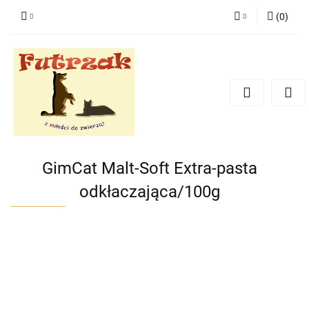
(
0
)
Zaloguj się
Zarejestruj się
Dodaj zgłoszenie
Zgody cookies
GimCat Malt-Soft Extra-pasta
odkłaczająca/100g