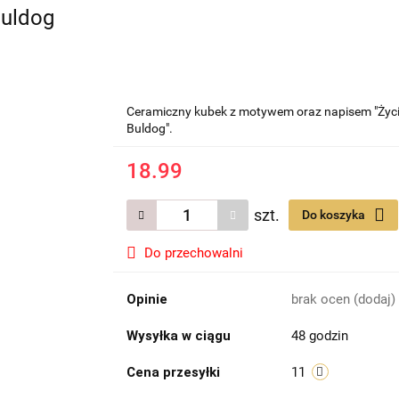
uldog
Ceramiczny kubek z motywem oraz napisem "Życie
Buldog".
18.99
szt.
Do koszyka
Do przechowalni
Opinie
brak ocen
(dodaj)
Wysyłka w ciągu
48 godzin
Cena przesyłki
11