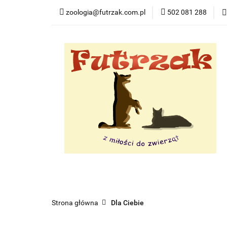
zoologia@futrzak.com.pl
502 081 288
Dla psa
Dla ko
Zobacz
Dla psa
Dla kota
Dla gryzoni
Dl
Strona główna
Dla Ciebie