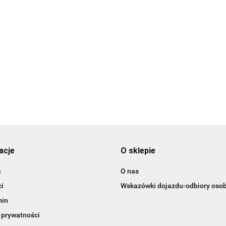
i plastikowe
erca-15 szt.
Bombki
Bombki
plastikowe/mroźna
plastikowe/czerwone/tuba-
mięta/16 sztuk
14szt.
19.99
15.99
acje
O sklepie
a
O nas
i
Wskazówki dojazdu-odbiory osob
min
 prywatności