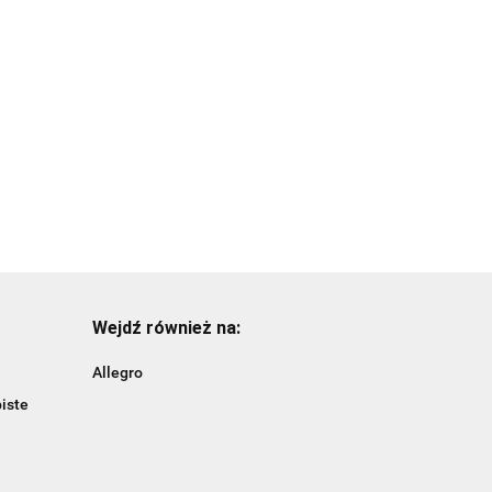
plastikowe/tuba-
Bombki
6szt.
15.99
plastikowe/złote/tuba-
14szt.
15.99
Wejdź również na:
Allegro
iste