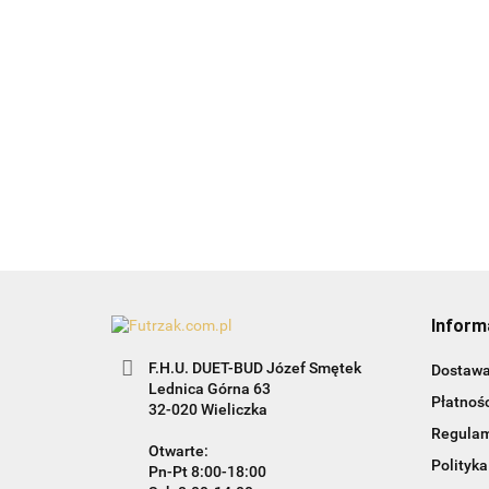
Białe ptaszki-
czarne-24szt.
Bombk
zawieszka na
złote s
15.99
chonikę
13.99
19.99
Inform
F.H.U. DUET-BUD Józef Smętek
Dostaw
Lednica Górna 63
Płatnośc
32-020 Wieliczka
Regula
Otwarte:
Polityka
Pn-Pt 8:00-18:00