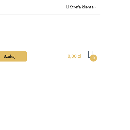
Strefa klienta
Ciebie
Zaloguj się
Zarejestruj się
Dodaj zgłoszenie
Zgody cookies
0,00 zł
0