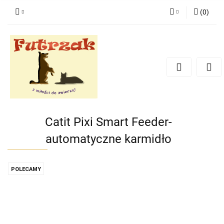
(
0
)
Zaloguj się
Zarejestruj się
Dodaj zgłoszenie
Zgody cookies
Catit Pixi Smart Feeder-
automatyczne karmidło
POLECAMY