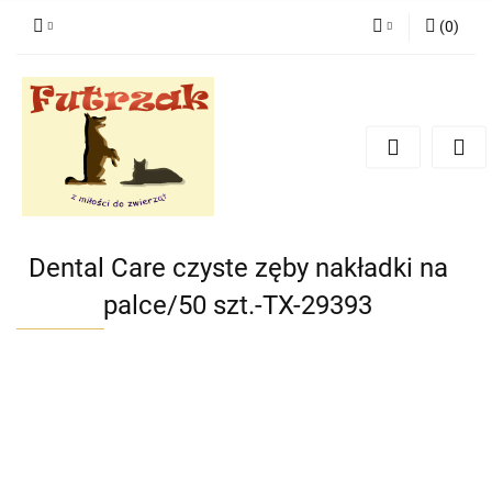
(
0
)
Zaloguj się
Zarejestruj się
Dodaj zgłoszenie
Zgody cookies
Dental Care czyste zęby nakładki na
palce/50 szt.-TX-29393