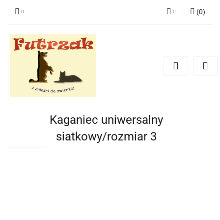
(
0
)
Zaloguj się
Zarejestruj się
Dodaj zgłoszenie
Zgody cookies
Kaganiec uniwersalny
siatkowy/rozmiar 3