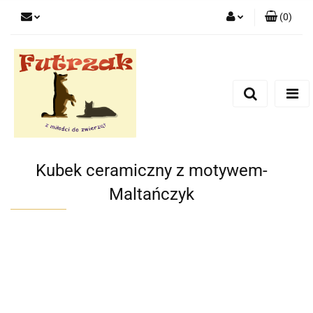
(
0
)
Zaloguj się
Zarejestruj się
Dodaj zgłoszenie
Zgody cookies
Kubek ceramiczny z motywem-
Maltańczyk