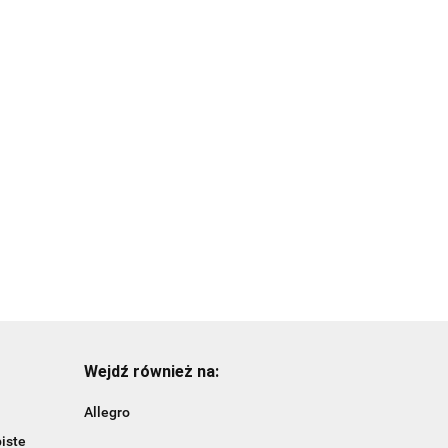
Drapak
owy
Drapak
kartonowy
Drapak
kartonowy Zoo
Wild Cat TX-
kartonowy z
39.99
Scratcher
48000
56.99
dwoma piłkami
Krokodyl
47.99
TX-48009
Wejdź również na:
Allegro
iste