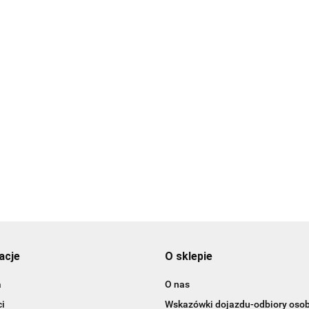
Drapak
karton
Drapak
Rekin-
kartonowy
39.99
Dozownik Tasty
Y1166
Mimi fala TX-
 na
Dozownik Tasty na
40.99
na karmę lub
48001
karmę lub
wodę/1,5l-
49.99
wodę/1,5l-
Luxurious
54.29
Zakochany kot
acje
O sklepie
a
O nas
i
Wskazówki dojazdu-odbiory osob