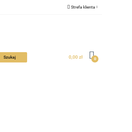
Strefa klienta
Ciebie
Zaloguj się
Zarejestruj się
Dodaj zgłoszenie
Zgody cookies
0,00 zł
0