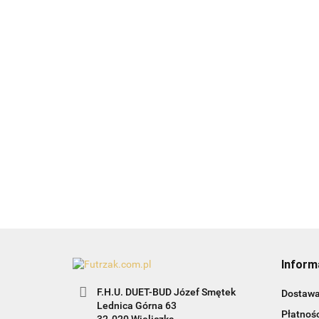
Catit Play Treat
Dozownik Tasty
Spinner bączek
na karmę lub
Dozownik Tasty
na przysmaki
wodę/1,5l-Eden
karmę lub
47.99
54.29
wodę/1,5l-
54.29
Indy&Luoise
Inform
F.H.U. DUET-BUD Józef Smętek
Dostaw
Lednica Górna 63
Płatnośc