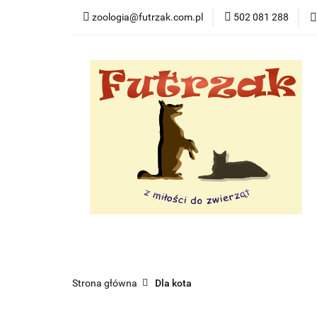
zoologia@futrzak.com.pl
502 081 288
Dla psa
Dla ko
Zobacz
Dla psa
Dla kota
Dla gryzoni
Dl
Strona główna
Dla kota