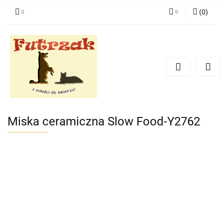
(
0
)
Zaloguj się
Zarejestruj się
Dodaj zgłoszenie
Zgody cookies
Miska ceramiczna Slow Food-Y2762