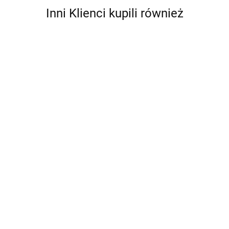
Inni Klienci kupili również
Ananas
Adresówka
zabawka
BambooStick
BambooStick
"kość"-TX
dla psa
22.99
patyczki do
patyczki do
22762
TX-
14.49
uszu L/XL
uszu S/M
36208
19.99
19.99
50szt.
50szt.
Bandaż
elastyczny/5
17.99