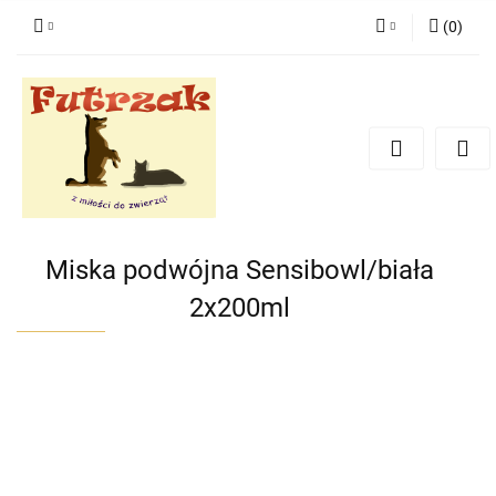
(
0
)
Zaloguj się
Zarejestruj się
Dodaj zgłoszenie
Zgody cookies
Miska podwójna Sensibowl/biała
2x200ml