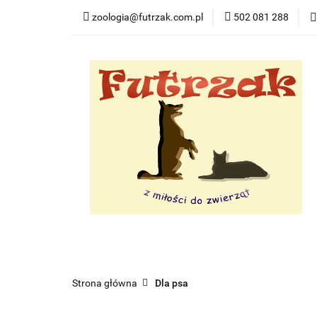
zoologia@futrzak.com.pl
502 081 288
Dla psa
Dla ko
Zobacz
Dla psa
Dla kota
Dla gryzoni
Dl
Strona główna
Dla psa