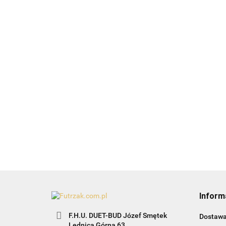
Adresówka "kość"-
TX 22762
Ananas zabawka dla
14.49
psa TX-36208
Bam
22.99
usz
19.9
Inform
F.H.U. DUET-BUD Józef Smętek
Dostaw
Lednica Górna 63