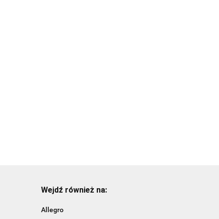
Beczka na
przysmaki
Breathe Right
17.99
Ball/Medium
ż
czny/5cmx4,5m
23.99
Wejdź również na:
Allegro