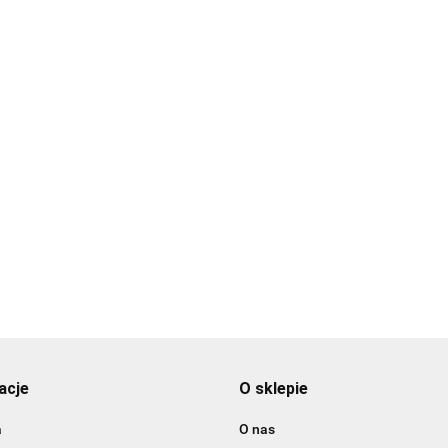
Banda
elasty
17.99
BambooStick patyczki do
booStick patyczki do
uszu S/M 50szt.
u L/XL 50szt.
19.99
9
acje
O sklepie
a
O nas