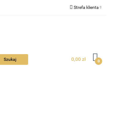
Strefa klienta
Ciebie
Zaloguj się
Zarejestruj się
Dodaj zgłoszenie
Zgody cookies
0,00 zł
0