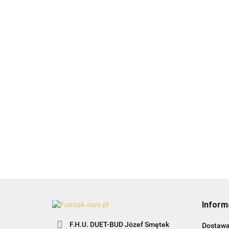
Legowisko Mimi-TX 37487
115.99
Mata Farello 110x75
129.99
Inform
F.H.U. DUET-BUD Józef Smętek
Dostaw