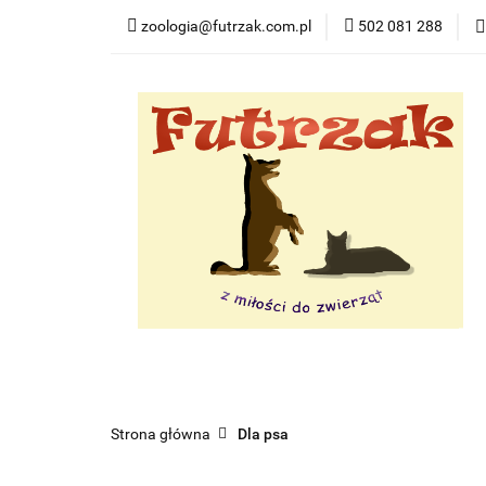
zoologia@futrzak.com.pl
502 081 288
Dla psa
Dla ko
Zobacz
Dla psa
Dla kota
Dla gryzoni
Dl
Strona główna
Dla psa