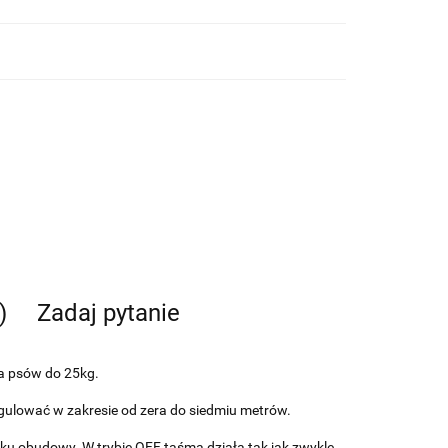
)
Zadaj pytanie
la psów do 25kg.
gulować w zakresie od zera do siedmiu metrów.
oku obudowy. W trybie OFF taśma działa tak jak zwykle,