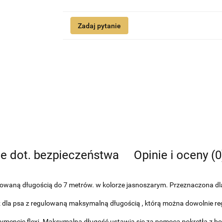
Zadaj pytanie
je dot. bezpieczeństwa
Opinie i oceny (0
ulowaną długością do 7 metrów. w kolorze jasnoszarym. Przeznaczona d
z dla psa z regulowaną maksymalną długością , którą można dowolnie re
ortymencie flexi. Maksymalną długość ustawia się za pomocą pokrętła z b