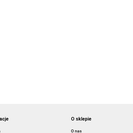
cm TX-37237
Poduszka
Mata węchowa Sniffing Carpet-TX 32037
157.99
115.99
acje
O sklepie
a
O nas