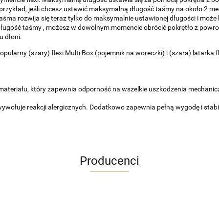
rzykład, jeśli chcesz ustawić maksymalną długość taśmy na około 2 met
Taśma rozwija się teraz tylko do maksymalnie ustawionej długości i moż
długość taśmy , możesz w dowolnym momencie obrócić pokrętło z powrot
 dłoni.
pularny (szary) flexi Multi Box (pojemnik na woreczki) i (szara) latarka
o materiału, który zapewnia odporność na wszelkie uszkodzenia mechanic
wywołuje reakcji alergicznych. Dodatkowo zapewnia pełną wygodę i sta
Producenci