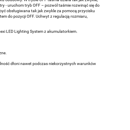
ry - uruchom tryb OFF – pozwól taśmie rozwinąć się do
e być obsługiwana tak jak zwykle za pomocą przycisku
em do pozycji OFF. Uchwyt z regulacją rozmiaru,
 flexi LED Lighting System z akumulatorkiem.
zne.
bilność dłoni nawet podczas niekorzystnych warunków