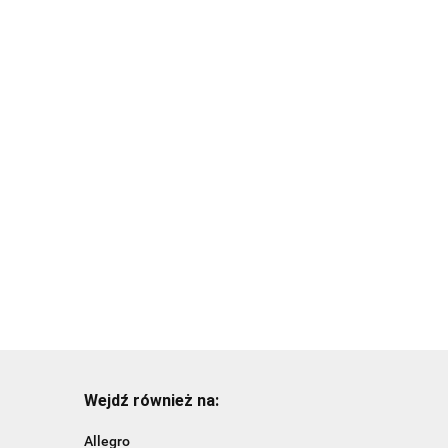
 Jimmy 80x50 cm TX-37332
Wejdź również na:
Allegro