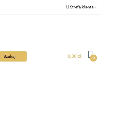
Strefa klienta
Ciebie
Zaloguj się
Zarejestruj się
Dodaj zgłoszenie
Zgody cookies
0,00 zł
0