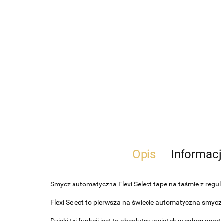
Opis
Informac
Smycz automatyczna Flexi Select tape na taśmie z reg
Flexi Select to pierwsza na świecie automatyczna smyc
Dzięki tej funkcji jest to absolutny wyjątek w całym as