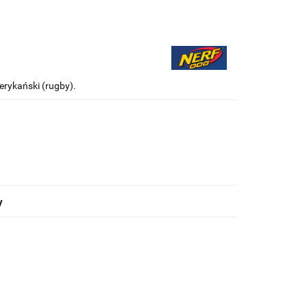
erykański (rugby).
y