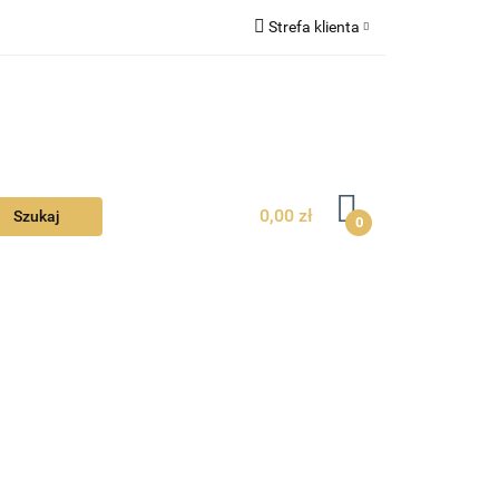
Strefa klienta
Ciebie
Zaloguj się
Zarejestruj się
Dodaj zgłoszenie
Zgody cookies
0,00 zł
0