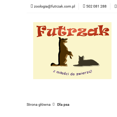
zoologia@futrzak.com.pl
502 081 288
Dla psa
Dla ko
Zobacz
Dla psa
Dla kota
Dla gryzoni
Dl
Strona główna
Dla psa