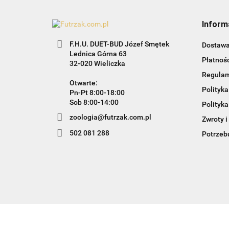
Inform
F.H.U. DUET-BUD Józef Smętek
Dostaw
Lednica Górna 63
Płatnośc
32-020 Wieliczka
Regula
Otwarte:
Polityka
Pn-Pt 8:00-18:00
Sob 8:00-14:00
Polityka
zoologia@futrzak.com.pl
Zwroty i
502 081 288
Potrzebu