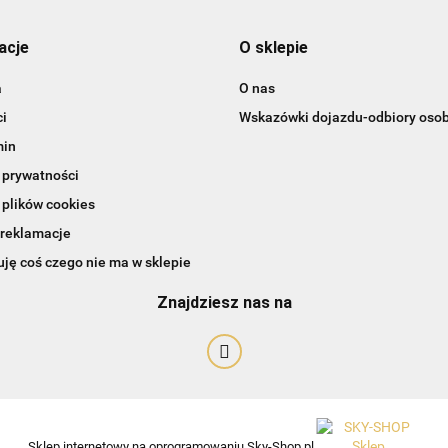
acje
O sklepie
a
O nas
i
Wskazówki dojazdu-odbiory osob
min
 prywatności
 plików cookies
 reklamacje
Art-Pol
ję coś czego nie ma w sklepie
Znajdziesz nas na
Sklep internetowy na oprogramowaniu Sky-Shop.pl