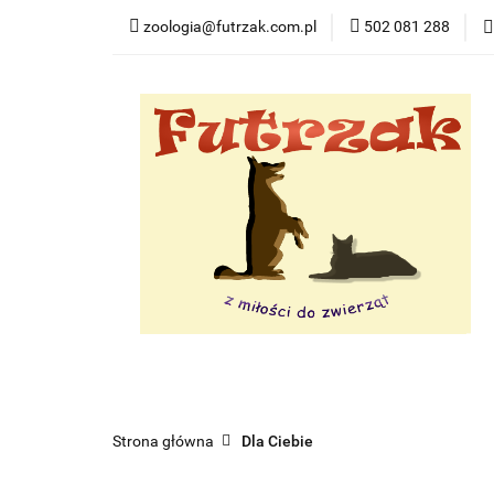
zoologia@futrzak.com.pl
502 081 288
Dla psa
Dla ko
Zobacz
Dla psa
Dla kota
Dla gryzoni
Dl
Strona główna
Dla Ciebie