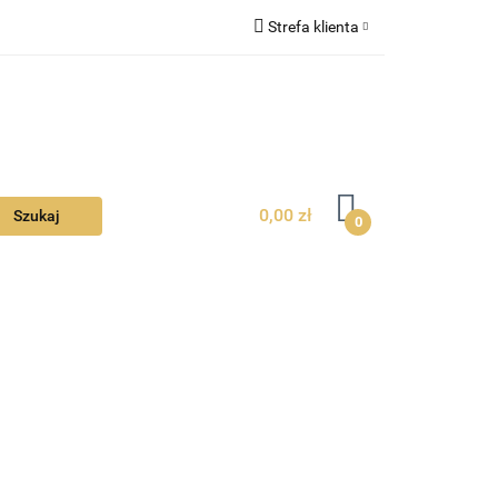
Strefa klienta
Ciebie
Zaloguj się
Zarejestruj się
Dodaj zgłoszenie
Zgody cookies
0,00 zł
0