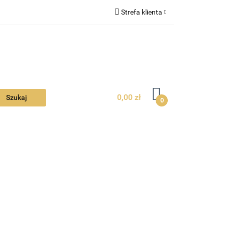
Strefa klienta
Ciebie
Zaloguj się
Zarejestruj się
Dodaj zgłoszenie
Zgody cookies
0,00 zł
0