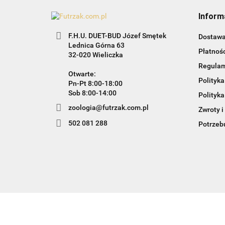
Inform
F.H.U. DUET-BUD Józef Smętek
Dostaw
Lednica Górna 63
Płatnośc
32-020 Wieliczka
Regula
Otwarte:
Polityka
Pn-Pt 8:00-18:00
Sob 8:00-14:00
Polityka
zoologia@futrzak.com.pl
Zwroty i
502 081 288
Potrzebu