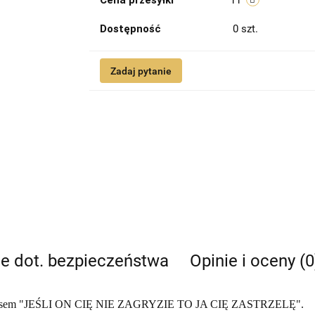
Cena przesyłki
11
Dostępność
0
szt.
Zadaj pytanie
je dot. bezpieczeństwa
Opinie i oceny (0
 napisem "JEŚLI ON CIĘ NIE ZAGRYZIE TO JA CIĘ ZASTRZELĘ".