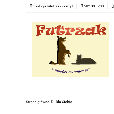
zoologia@futrzak.com.pl
502 081 288
Dla psa
Dla ko
Zobacz
Dla psa
Dla kota
Dla gryzoni
Dl
Strona główna
Dla Ciebie