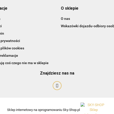
acje
O sklepie
a
O nas
i
Wskazówki dojazdu-odbiory osob
min
 prywatności
 plików cookies
 reklamacje
Art-Pol
ję coś czego nie ma w sklepie
Znajdziesz nas na
Sklep internetowy na oprogramowaniu Sky-Shop.pl