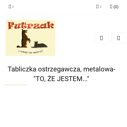
(
0
)
Zaloguj się
Zarejestruj się
Dodaj zgłoszenie
Zgody cookies
Tabliczka ostrzegawcza, metalowa-
"TO, ŻE JESTEM..."