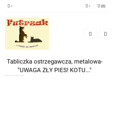
(
0
)
Zaloguj się
Zarejestruj się
Dodaj zgłoszenie
Zgody cookies
Tabliczka ostrzegawcza, metalowa-
"UWAGA ZŁY PIES! KOTU..."