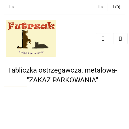
(
0
)
Zaloguj się
Zarejestruj się
Dodaj zgłoszenie
Zgody cookies
Tabliczka ostrzegawcza, metalowa-
"ZAKAZ PARKOWANIA"