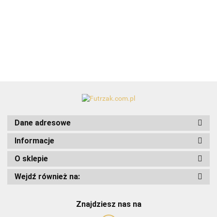
plastikowe/czerwone/tuba-
14szt.
15.99
Dane adresowe
Informacje
Art-Pol
O sklepie
Wejdź również na:
Znajdziesz nas na