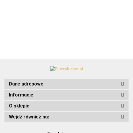
Budka DUCK z
piórkiem
piórkiem
zbrylający
dużych
materacem/niebieska
biało-
biało-
waniliowy
kotów T
szara
niebieska
bambusowy
45891
79.99
3,6 kg
Dane adresowe
Informacje
O sklepie
Art-Pol
Wejdź również na: