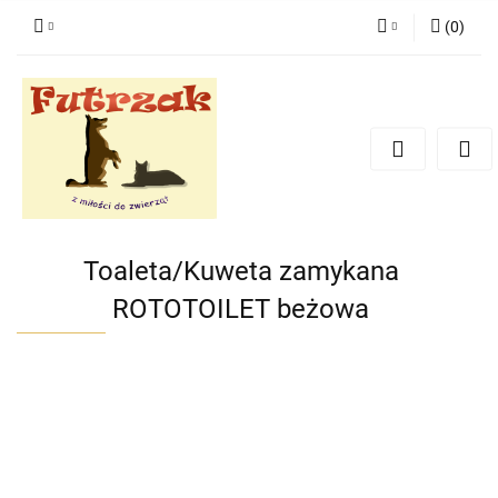
(
0
)
Zaloguj się
Zarejestruj się
Dodaj zgłoszenie
Zgody cookies
Toaleta/Kuweta zamykana
ROTOTOILET beżowa