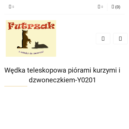
(
0
)
Zaloguj się
Zarejestruj się
Dodaj zgłoszenie
Zgody cookies
Wędka teleskopowa piórami kurzymi i
dzwoneczkiem-Y0201