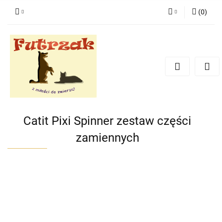
(
0
)
Zaloguj się
Zarejestruj się
Dodaj zgłoszenie
Zgody cookies
Catit Pixi Spinner zestaw części
zamiennych