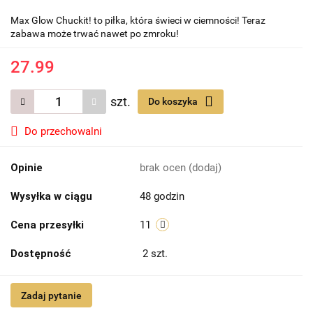
Max Glow Chuckit! to piłka, która świeci w ciemności! Teraz
zabawa może trwać nawet po zmroku!
27.99
szt.
Do koszyka
Do przechowalni
Opinie
brak ocen
(dodaj)
Wysyłka w ciągu
48 godzin
Cena przesyłki
11
Dostępność
2
szt.
Zadaj pytanie