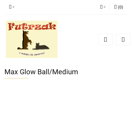
(
0
)
Zaloguj się
Zarejestruj się
Dodaj zgłoszenie
Zgody cookies
Max Glow Ball/Medium