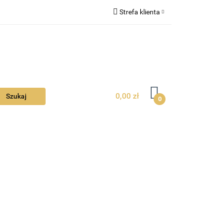
Strefa klienta
Ciebie
Zaloguj się
Zarejestruj się
Dodaj zgłoszenie
Zgody cookies
0,00 zł
0