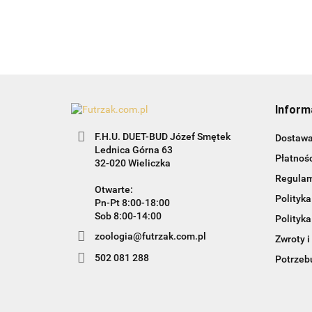
Inform
F.H.U. DUET-BUD Józef Smętek
Dostaw
Lednica Górna 63
Płatnośc
32-020 Wieliczka
Regula
Otwarte:
Polityka
Pn-Pt 8:00-18:00
Sob 8:00-14:00
Polityka
zoologia@futrzak.com.pl
Zwroty i
502 081 288
Potrzebu