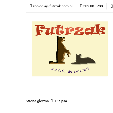
zoologia@futrzak.com.pl
502 081 288
Dla psa
Dla ko
Zobacz
Dla psa
Dla kota
Dla gryzoni
Dl
Strona główna
Dla psa