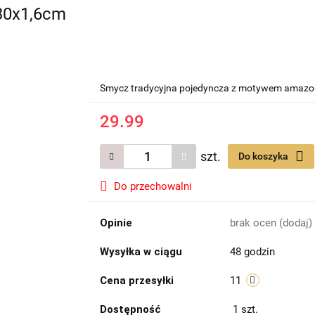
30x1,6cm
Smycz tradycyjna pojedyncza z motywem amazon
29.99
szt.
Do koszyka
Do przechowalni
Opinie
brak ocen
(dodaj)
Wysyłka w ciągu
48 godzin
Cena przesyłki
11
Dostępność
1
szt.