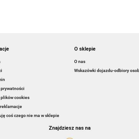
Art-Pol
acje
O sklepie
a
O nas
i
Wskazówki dojazdu-odbiory osob
min
 prywatności
 plików cookies
 reklamacje
ję coś czego nie ma w sklepie
Znajdziesz nas na