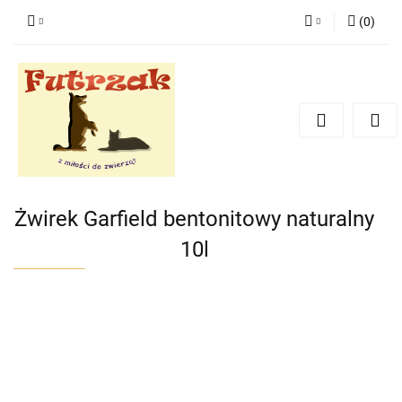
(
0
)
Zaloguj się
Zarejestruj się
Dodaj zgłoszenie
Zgody cookies
Żwirek Garfield bentonitowy naturalny
10l