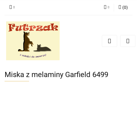
(
0
)
Zaloguj się
Zarejestruj się
Dodaj zgłoszenie
Zgody cookies
Miska z melaminy Garfield 6499